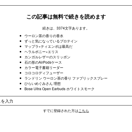
この記事は無料で続きを読めます
続きは、3374文字あります。
ウーロン茶の香りの香水
ずっと気になっているプロテイン
マップラ×ティエンポは最高だ
ヘラルボニー×エリス
カンガルレザーのスリッポン
石の形のAirPodsケース
カラー電子書籍リーダー
コロコロディフューザー
ランドリン ウーロン茶の香り ファブリックスプレー
ひらいめぐみさん 理想
Bose Ultra Open Earbuds ホワイトスモーク
すでに登録された方は
こちら