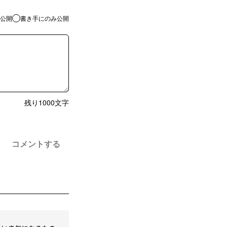
公開
書き手にのみ公開
残り
1000
文字
コメントする